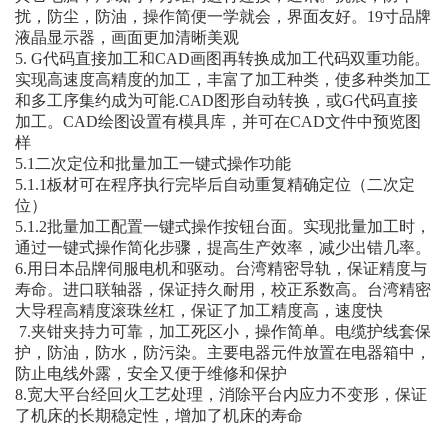
扰，防尘，防油，操作简便一学就会，界面友好。19寸品牌
液晶显示器，画面更加清晰美观
5. G代码直接加工和CAD画图再转换成加工代码双重功能。
实现高速度高精度的加工，丰富了加工种类，使多种类加工
和多工序集约成为可能.CAD图形自动转换，或G代码直接
加工。CAD绘图设置有模具库，并可在CAD文件中预览图
样
5.1二次定位和批量加工一键式操作功能
5.1.1板材可在程序执行完毕后自动重复精确定位（二次定
位）
5.1.2批量加工配置一键式操作按钮台面。实现批量加工时，
通过一键式操作简化步骤，提高生产效率，减少出错几率。
6.用日本品牌伺服电机和驱动。台湾精密导轨，保证精度与
寿命。进口联轴器，保证持久耐用，校正系数高。台湾精密
大导程高精度滚珠丝杠，保证了加工精度高，速度快
7.夹钳夹持力可靠，加工死区小，操作简单。电缆护线套保
护，防油，防水，防污染。主要电器元件放置在电器箱中，
防止电线外露，安全又便于维修和保护
8.宽大平台经回火工艺处理，消除平台内应力不变形，保证
了机床的长期稳定性，增加了机床的寿命