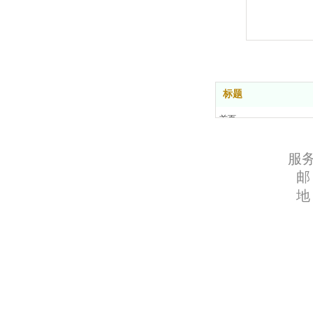
机
标题
首页
品牌文化
产品中心
服务
新闻资讯
邮 箱：763
客户服务
地
联系我们