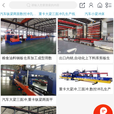
请输入您要搜索的内容
汽车纵梁两面数控冲孔生产线
重卡大梁三面冲孔生产线
汽车小梁冲床
粮食油料钢板仓库加工成型用数
出口内销,自动化上下料库剪板生
控冲孔设备
产线
重卡大梁冲,三面冲,数控冲孔生产
线,汽车纵梁冲孔机
汽车大梁三面冲,重卡纵梁两面平
板冲